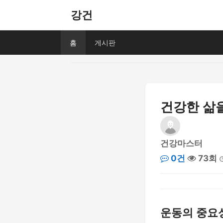
강건
홈
게시판
건강한 삶을
건강마스터
0건
73회
운동의 중요