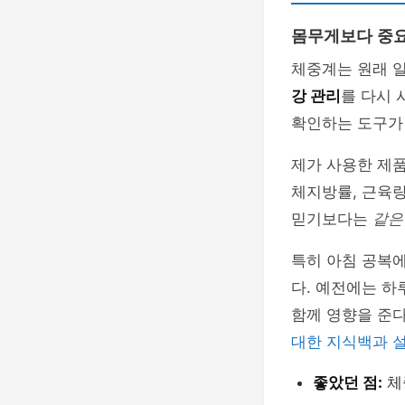
몸무게보다 중요
체중계는 원래 일
강 관리
를 다시 
확인하는 도구가
제가 사용한 제품
체지방률, 근육
믿기보다는
같은
특히 아침 공복에
다. 예전에는 하
함께 영향을 준
대한 지식백과 
좋았던 점:
체