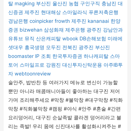
탈
magking
부산진
울산진
농협
구인구직
충남진
대
신증권
제주진
현대해상
스마일라식
푸른저축은행
경남은행
coinpicker
frowth
제주진
kananaai
한양
증권
bizwehan
삼성화재
제주은행
광주진
강남안과
유튜브 뮤직
산은캐피탈
wbook
DB손해보험
미래에
셋대우
흥국생명
모두진
전북진
광주진
부산진
boomaster
IP 조회
한국투자증권
하나캐피탈
스마
토어
스마일프로
강원진
대신투자신탁운용
아주IB투
자
webtoonreview
술안주, 밥반찬 등 여러가지 메뉴로 변신이 가능할
뿐만 아니라 매콤매니아들이 좋아하는 대구진 저어
가며 조리해주세요 #막창 #불막창 #대구막창 #직화
막창 #직화불막창 #캠핑 #야식 #안주 #혼술 #간편
요리덩어리, 대구진 순살족발 콜라겐 덩어리라고 불
리는 족발! 우리 몸에 신진대사를 활성화시켜주는 #