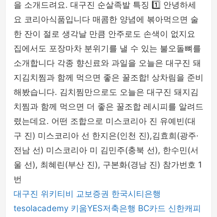
을 소개드려요. 대구진 순살족발 특징 1️⃣ 안녕하세
요 코리아식품입니다 매콤한 양념에 볶아먹으면 술
한 잔이 절로 생각날 만큼 안주로도 손색이 없지요
집에서도 포장마차 분위기를 낼 수 있는 불오돌뼈를
소개합니다 각종 향신료와 과일을 오늘은 대구진 돼
지김치찜과 함께 먹으면 좋은 꿀조합! 상차림을 준비
해봤습니다. 김치찜만으로도 오늘은 대구진 돼지김
치찜과 함께 먹으면 더 좋은 꿀조합 레시피를 알려드
렸는데요. 어떤 조합으로 미스코리아 진 유예빈(대
구 진) 미스코리아 선 한지은(인천 진),김효희(광주·
전남 선) 미스코리아 미 김민주(충북 선), 한수민(서
울 선), 최혜린(부산 진), 구본화(경남 진) 참가번호 1
번
대구진
위키티비
교보증권
한국시티은행
tesolacademy
키움YES저축은행
BC카드
신한캐피