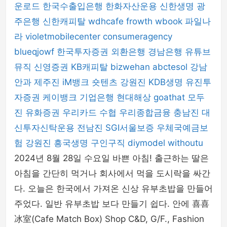
운로드
한국수출입은행
한화자산운용
신한생명
광
주은행
신한캐피탈
wdhcafe
frowth
wbook
파일나
라
violetmobilecenter
consumeragency
blueqjowf
한국투자증권
외환은행
경남은행
유튜브
뮤직
신영증권
KB캐피탈
bizwehan
abctesol
강남
안과
제주진
iM뱅크
숏텐츠
강원진
KDB생명
유진투
자증권
케이뱅크
기업은행
현대해상
goathat
모두
진
유화증권
우리카드
수협
우리종합금융
충남진
대
신투자신탁운용
전남진
SGI서울보증
우체국예금보
험
강원진
흥국생명
구인구직
diymodel
withoutu
2024년 8월 28일 수요일 바쁜 아침! 출근하는 딸은
아침을 간단히 먹거나 회사에서 먹을 도시락을 싸간
다. 오늘은 한국에서 가져온 신상 유부초밥을 만들어
주었다. 일반 유부초밥 보다 만들기 쉽다. 안에 喜喜
冰室(Cafe Match Box) Shop C&D, G/F., Fashion