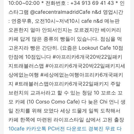
10:00~02:00 * 전화번호 : +34 913 69 41 43 * 인
스타그램 @cafecentralmadridCafe n&d 영업시간
: 연중무휴, 오전10시~저녁10시 cafe n&d 메뉴판
오픈한지 얼마 안되서인지는 모르겠지만 베이커리
카페 답게 많은 종류의 빵들이 있습니다. 점심을 먹
고온지라 빵은 간단히. (요즘은 Lookout Cafe 10점
만점에 10점입니다 #아프리카6개국20박22일패키
지트래블러스맵 #아프리카6개국20박22일패키지세
상에없는여행 #세상에없는여행아프리카6개국패키
지 #트래블러스맵아프리카6개국22일패키지 주말
브런치의 교과서라고 할 수 있는 청담 10 꼬르소 꼬
모 카페 (10 Corso Como Cafe) 다 늦은 Chi 언니 생
일 잔치를 위해 모였다 세상 드물게 일찍 도착해서
카페 한쪽에 마련된 라이프스타일 샵에서 고된 출장
10cafe
카카오톡 PC버전 다운로드
경북진
무료 다