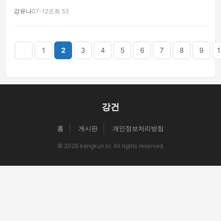
강유나
07-12
조회 53
음
맨끝
1
2
3
4
5
6
7
8
9
1
강건
홈
게시판
개인정보처리방침
© 2026 kangkun.kr. All rights reserved.